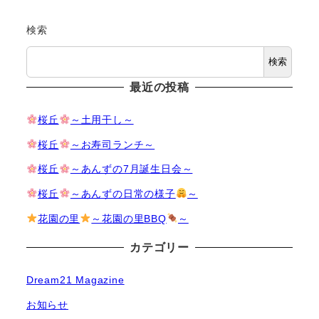
検索
検索
最近の投稿
桜丘
～土用干し～
桜丘
～お寿司ランチ～
桜丘
～あんずの7月誕生日会～
桜丘
～あんずの日常の様子
～
花園の里
～花園の里BBQ
～
カテゴリー
Dream21 Magazine
お知らせ