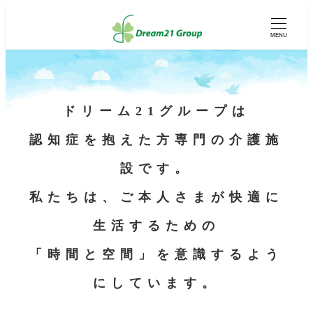
メ
イ
MENU
ン
コ
ン
テ
ン
ツ
ドリーム21グループは
へ
移
認知症を抱えた方専門の介護施
動
設です。
私たちは、ご本人さまが快適に
生活するための
「時間と空間」を意識するよう
にしています。