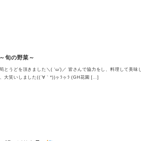
～旬の野菜～
とうどを頂きました＼( ‘ω’)／ 皆さんで協力をし、料理して美味しく
笑いしました((´∀｀*))ヶﾗヶﾗ (GH花園 […]