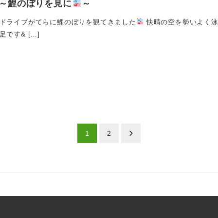
～鯉のぼりを見に
～
ドライブがてらに鯉のぼりを観てきました
快晴の空を勢いよく泳
です& […]
1
2