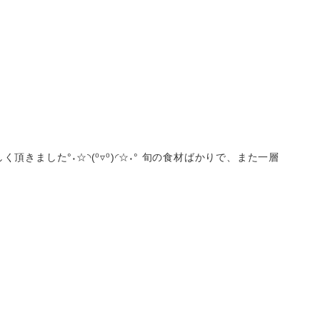
頂きました°˖☆◝(⁰▿⁰)◜☆˖° 旬の食材ばかりで、また一層