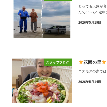
とっても天気が良
た＼( ‘ω’)／
2026年5月19日
投稿日
花園の里
スタッフブログ
コスモスの家では
2026年5月14日
投稿日