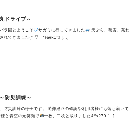
丸ドライブ～
バラ園とようこそ
サガミに行ってきました
天ぷら、蕎麦、茶わ
てきました(*´▽｀*)&#x1f3 […]
～防災訓練～
、防災訓練の様子です。 避難経路の確認や利用者様にも落ち着いて
皆様と青空の元笑顔で
一枚、二枚と取りました&#x270 […]