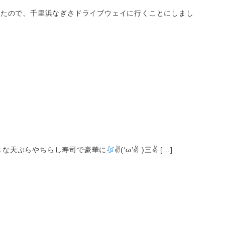
たので、千里浜なぎさドライブウェイに行くことにしまし
きな天ぷらやちらし寿司で豪華に
✌(‘ω’✌ )三✌ […]