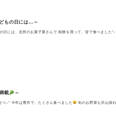
どもの日には…～
日には、近所のお菓子屋さんで 柏餅を買って、皆で食べました°˖☆◝(
満載
～
▿⁰)◜☆˖° 今年は豊作で、たくさん食べました
旬のお野菜も沢山採