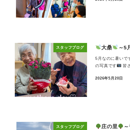
投稿日
大桑
～5
スタッフブログ
5月なのに暑いで
の写真です
皆さ
2026年5月20日
投稿日
庄の里
～
スタッフブログ