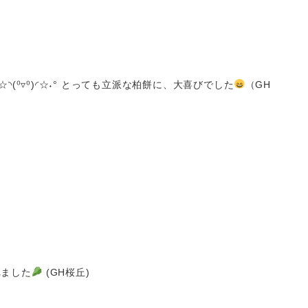
⁰▿⁰)◜☆˖° とっても立派な柏餅に、大喜びでした
（GH
れました
(GH桜丘)