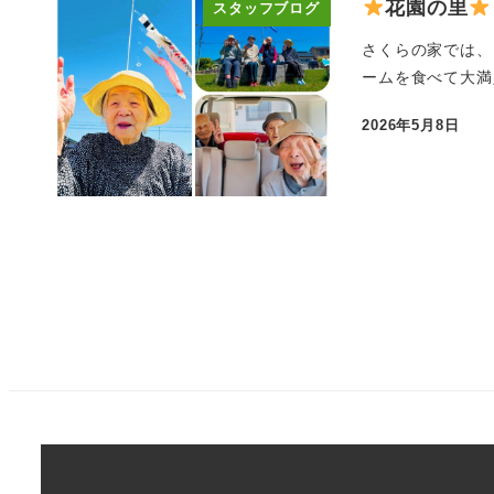
花園の里
スタッフブログ
さくらの家では、
ームを食べて大満足
2026年5月8日
投稿日
投
稿
の
ペ
ー