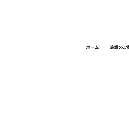
メ
イ
ン
コ
ン
テ
ン
ツ
ホーム
施設のご
へ
移
動