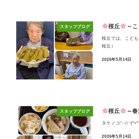
桜丘
～こ
スタッフブログ
桜丘では、こどもの
桜丘）
2026年5月14日
投稿日
桜丘
～春
スタッフブログ
タケノコ°˖☆◝(⁰
2026年5月14日