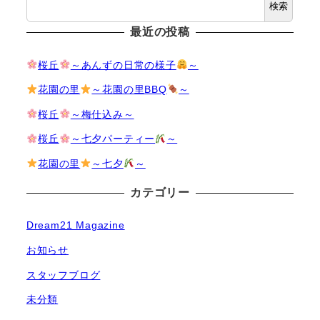
検索
最近の投稿
桜丘
～あんずの日常の様子
～
花園の里
～花園の里BBQ
～
桜丘
～梅仕込み～
桜丘
～七夕パーティー
～
花園の里
～七夕
～
カテゴリー
Dream21 Magazine
お知らせ
スタッフブログ
未分類