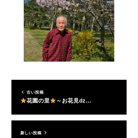
古い投稿
花園の里
～お花見ǳ…
新しい投稿