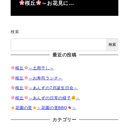
桜丘
～お花見に…
検索
検索
最近の投稿
桜丘
～土用干し～
桜丘
～お寿司ランチ～
桜丘
～あんずの7月誕生日会～
桜丘
～あんずの日常の様子
～
花園の里
～花園の里BBQ
～
カテゴリー