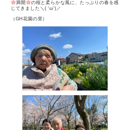
満開
の桜と柔らかな風に、たっぷりの春を感
じてきました＼( ‘ω’)／
（GH花園の里）