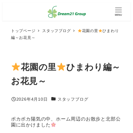
メ
イ
MENU
ン
コ
ン
トップページ
スタッフブログ
花園の里
ひまわり
テ
編～お花見～
ン
ツ
へ
移
動
花園の里
ひまわり編～
お花見～
カテゴリー
2026年4月10日
スタッフブログ
投稿日
ポカポカ陽気の中、ホーム周辺のお散歩と北部公
園に出かけました