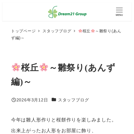
メ
イ
MENU
ン
コ
ン
トップページ
スタッフブログ
桜丘
～雛祭り(あん
テ
ず編)～
ン
ツ
へ
移
動
桜丘
～雛祭り(あんず
編)～
カテゴリー
2026年3月12日
スタッフブログ
投稿日
今年は雛人形作りと桜餅作りを楽しみました。
出来上がったお人形をお部屋に飾り、