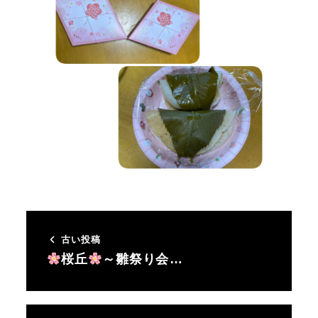
古い投稿
桜丘
～雛祭り会…