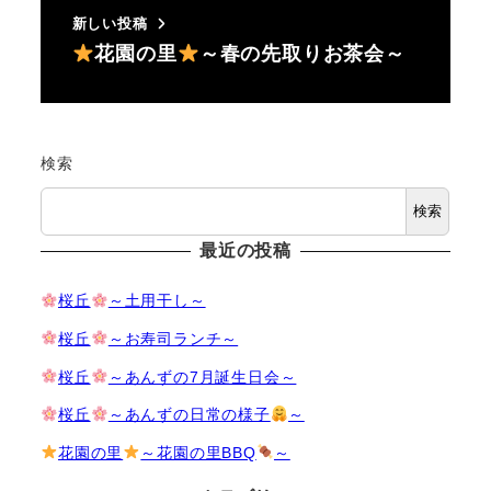
新しい投稿
花園の里
～春の先取りお茶会～
検索
検索
最近の投稿
桜丘
～土用干し～
桜丘
～お寿司ランチ～
桜丘
～あんずの7月誕生日会～
桜丘
～あんずの日常の様子
～
花園の里
～花園の里BBQ
～