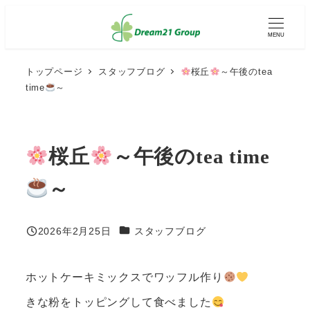
メ
イ
MENU
ン
コ
ン
トップページ
スタッフブログ
桜丘
～午後のtea
テ
time
～
ン
ツ
へ
移
動
桜丘
～午後のtea time
～
カテゴリー
2026年2月25日
スタッフブログ
投稿日
ホットケーキミックスでワッフル作り
きな粉をトッピングして食べました