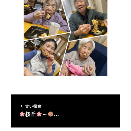
古い投稿
桜丘
～
…