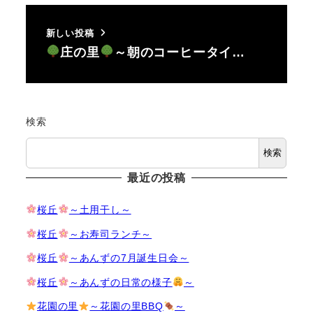
新しい投稿
庄の里
～朝のコーヒータイ…
検索
検索
最近の投稿
桜丘
～土用干し～
桜丘
～お寿司ランチ～
桜丘
～あんずの7月誕生日会～
桜丘
～あんずの日常の様子
～
花園の里
～花園の里BBQ
～