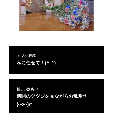
古い投稿
私に任せて！(^ ^)
新しい投稿
満開のツツジを見ながらお散歩*\
(^o^)/*