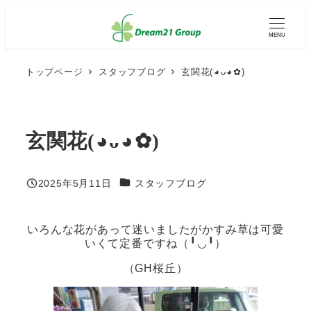
メ
イ
MENU
ン
コ
ン
トップページ
スタッフブログ
玄関花(⁠◕⁠ᴗ⁠◕⁠✿⁠)
テ
ン
ツ
へ
玄関花(⁠◕⁠ᴗ⁠◕⁠✿⁠)
移
動
カテゴリー
2025年5月11日
スタッフブログ
投稿日
いろんな花があって迷いましたがかすみ草は可愛
いくて定番ですね（╹◡╹）
（GH桜丘）