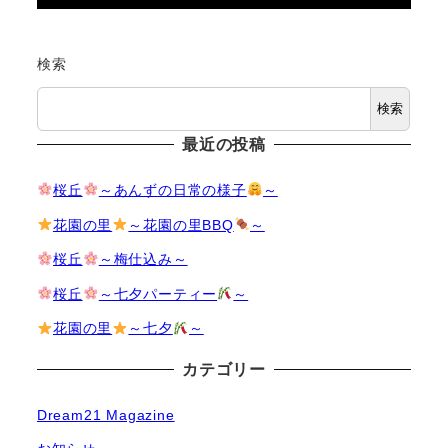
検索
検索
最近の投稿
桜丘
～あんずの日常の様子
～
花園の里
～花園の里BBQ
～
桜丘
～梅仕込み～
桜丘
～七夕パーティー
～
花園の里
～七夕
～
カテゴリー
Dream21 Magazine