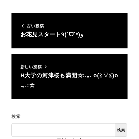
古い投稿
お花見スタート٩(ˊᗜˋ*)و
新しい投稿
H大学の河津桜も満開☆:.｡. o(≧▽≦)o
.｡.:☆
検索
検索