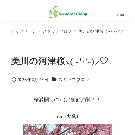
メ
イ
MENU
ン
コ
ン
トップページ
スタッフブログ
美川の河津桜‪⸜( ˶’ᵕ’˶)⸝♡
テ
ン
ツ
へ
美川の河津桜‪⸜( ˶’ᵕ’˶)⸝♡
移
動
カテゴリー
2025年3月27日
スタッフブログ
投稿日
桜満開＼(^o^)／笑顔満開！！
(GH大桑)