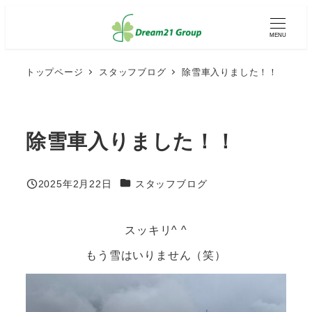
メ
イ
MENU
ン
コ
ン
トップページ
スタッフブログ
除雪車入りました！！
テ
ン
ツ
へ
除雪車入りました！！
移
動
カテゴリー
2025年2月22日
スタッフブログ
投稿日
スッキリ^ ^
もう雪はいりません（笑）