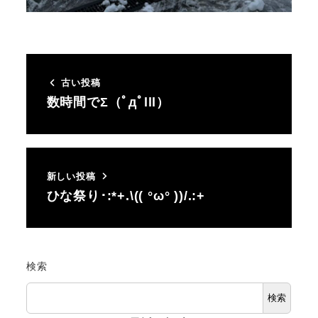
古い投稿
数時間でΣ（ﾟдﾟlll）
新しい投稿
ひな祭り･:*+.\(( °ω° ))/.:+
検索
検索