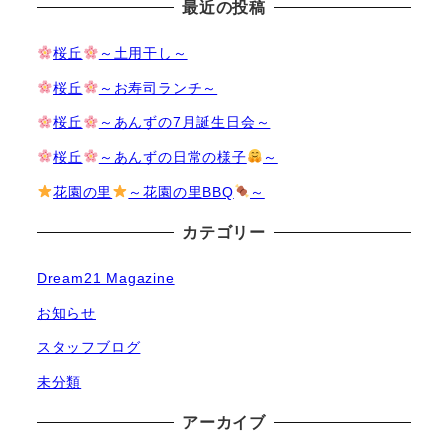
最近の投稿
桜丘
～土用干し～
桜丘
～お寿司ランチ～
桜丘
～あんずの7月誕生日会～
桜丘
～あんずの日常の様子
～
花園の里
～花園の里BBQ
～
カテゴリー
Dream21 Magazine
お知らせ
スタッフブログ
未分類
アーカイブ