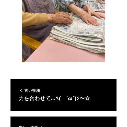
古い投稿
力を合わせて…٩( `ω´)۶〜☆