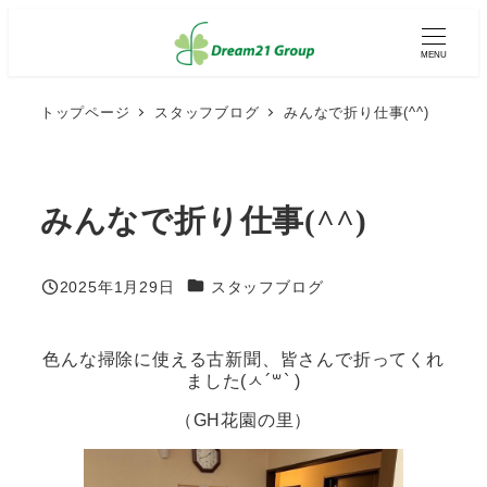
メ
イ
MENU
ン
コ
ン
トップページ
スタッフブログ
みんなで折り仕事(^^)
テ
ン
ツ
へ
みんなで折り仕事(^^)
移
動
カテゴリー
2025年1月29日
スタッフブログ
投稿日
色んな掃除に使える古新聞、皆さんで折ってくれ
ました(ㅅ´꒳` )
（GH花園の里）