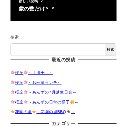
新しい投稿
歳の数だけ^_^
検索
検索
最近の投稿
桜丘
～土用干し～
桜丘
～お寿司ランチ～
桜丘
～あんずの7月誕生日会～
桜丘
～あんずの日常の様子
～
花園の里
～花園の里BBQ
～
カテゴリー