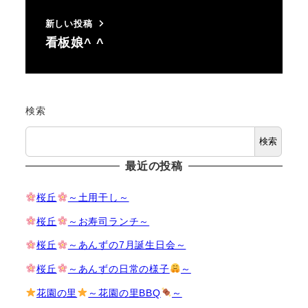
新しい投稿
看板娘^ ^
検索
検索
最近の投稿
桜丘
～土用干し～
桜丘
～お寿司ランチ～
桜丘
～あんずの7月誕生日会～
桜丘
～あんずの日常の様子
～
花園の里
～花園の里BBQ
～