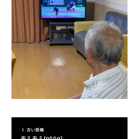
古い投稿
モミモミ(o^^o)