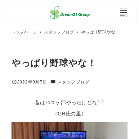
メ
イ
MENU
ン
コ
ン
トップページ
スタッフブログ
やっぱり野球やな！
テ
ン
ツ
へ
やっぱり野球やな！
移
動
カテゴリー
2022年9月7日
スタッフブログ
投稿日
昔はバスケ部やったけどな^ ^
（GH庄の里）