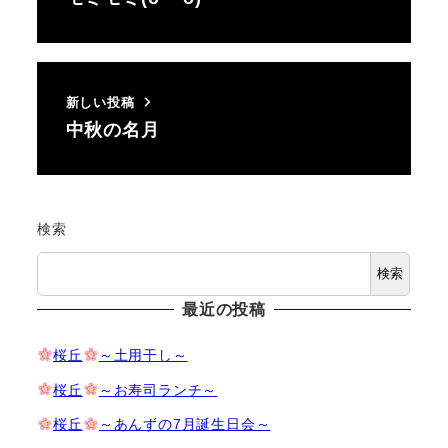
新しい投稿
中秋の名月
検索
検索
最近の投稿
桜丘
～土用干し～
桜丘
～お寿司ランチ～
桜丘
～あんずの7月誕生日会～