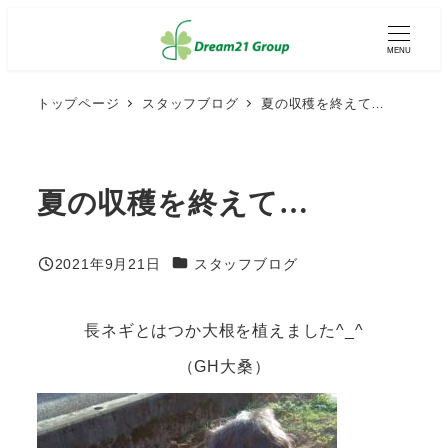
メ
イ
MENU
ン
コ
ン
トップページ
スタッフブログ
夏の収穫を終えて…
テ
ン
ツ
へ
夏の収穫を終えて…
移
動
カテゴリー
2021年9月21日
スタッフブログ
投稿日
長ネギとはつか大根を植えました^_^
（GH大桑）