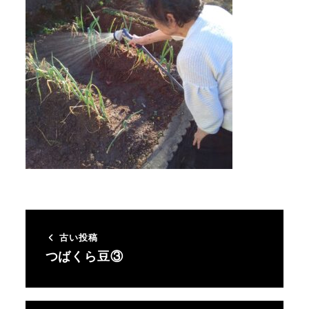
古い投稿
つばくら豆③