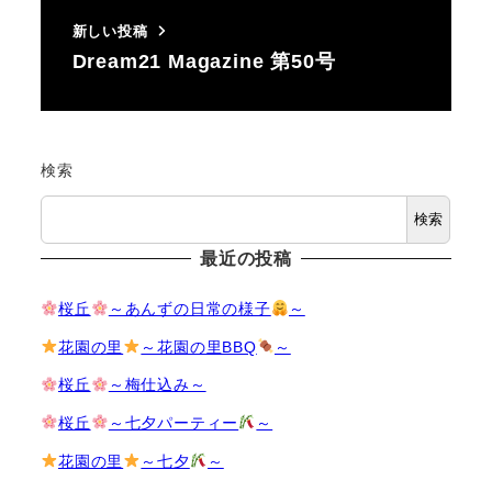
新しい投稿
Dream21 Magazine 第50号
検索
検索
最近の投稿
桜丘
～あんずの日常の様子
～
花園の里
～花園の里BBQ
～
桜丘
～梅仕込み～
桜丘
～七夕パーティー
～
花園の里
～七夕
～