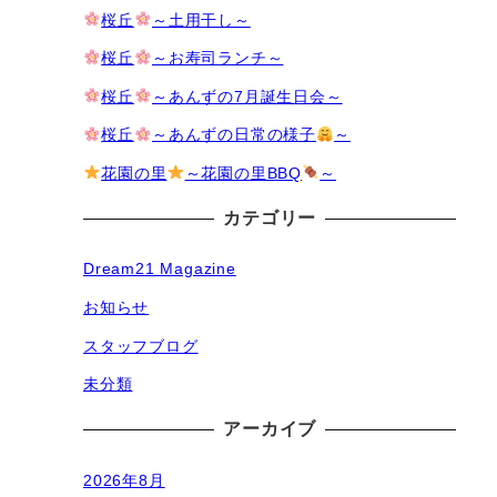
桜丘
～土用干し～
桜丘
～お寿司ランチ～
桜丘
～あんずの7月誕生日会～
桜丘
～あんずの日常の様子
～
花園の里
～花園の里BBQ
～
カテゴリー
Dream21 Magazine
お知らせ
スタッフブログ
未分類
アーカイブ
2026年8月