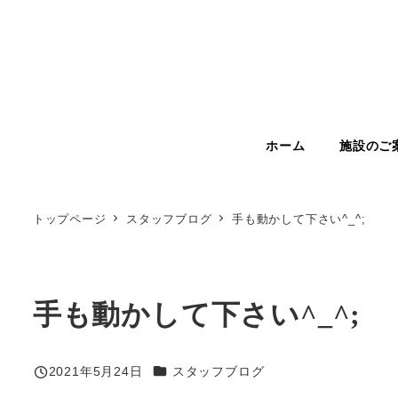
メ
イ
ン
コ
ン
テ
ン
ツ
ホーム
施設のご
へ
移
動
トップページ
スタッフブログ
手も動かして下さい^_^;
手も動かして下さい^_^;
カテゴリー
2021年5月24日
スタッフブログ
投稿日