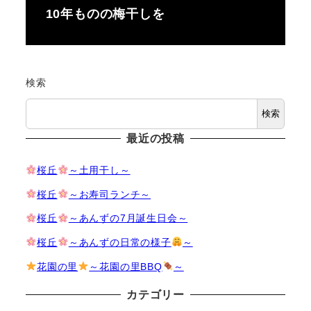
10年ものの梅干しを
検索
検索
最近の投稿
桜丘
～土用干し～
桜丘
～お寿司ランチ～
桜丘
～あんずの7月誕生日会～
桜丘
～あんずの日常の様子
～
花園の里
～花園の里BBQ
～
カテゴリー