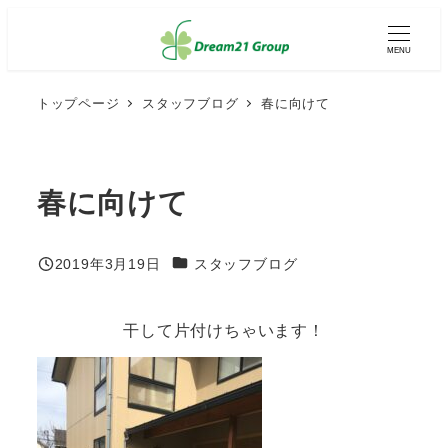
メ
イ
MENU
ン
コ
ン
トップページ
スタッフブログ
春に向けて
テ
ン
ツ
へ
春に向けて
移
動
カテゴリー
2019年3月19日
スタッフブログ
投稿日
干して片付けちゃいます！