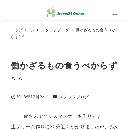
メ
イ
MENU
ン
コ
ン
トップページ
スタッフブログ
働かざるもの食うべか
テ
らず^ ^
ン
ツ
へ
移
動
働かざるもの食うべからず
^ ^
カテゴリー
2018年12月24日
スタッフブログ
投稿日
皆さんでクリスマスケーキ作りです！
生クリーム作りに30分近くかかりましたが、みん