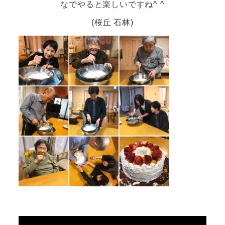
なでやると楽しいですね^ ^
(桜丘 石林)