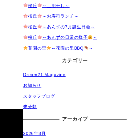
桜丘
～土用干し～
桜丘
～お寿司ランチ～
桜丘
～あんずの7月誕生日会～
桜丘
～あんずの日常の様子
～
花園の里
～花園の里BBQ
～
カテゴリー
Dream21 Magazine
お知らせ
スタッフブログ
未分類
アーカイブ
2026年8月