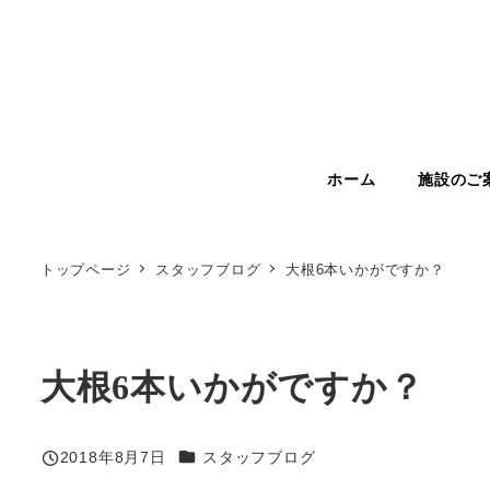
メ
イ
ン
コ
ン
テ
ン
ツ
ホーム
施設のご
へ
移
動
トップページ
スタッフブログ
大根6本いかがですか？
大根6本いかがですか？
カテゴリー
2018年8月7日
スタッフブログ
投稿日